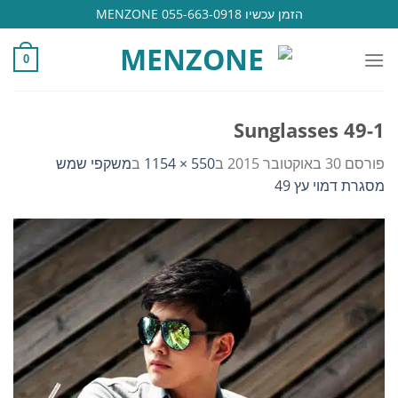
Ski
הזמן עכשיו 055-663-0918 MENZONE
t
conten
0
Sunglasses 49-1
פורסם
30 באוקטובר 2015
ב
550 × 1154
ב
משקפי שמש
מסגרת דמוי עץ 49