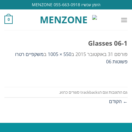
Ski
הזמן עכשיו 055-663-0918 MENZONE
t
conten
0
Glasses 06-1
פורסם
31 באוקטובר 2015
ב
550 × 1005
ב
משקפיים רטרו
פשוטות 06
גם התגובות וגם הtrackbacks סגורים כרגע.
←
הקודם