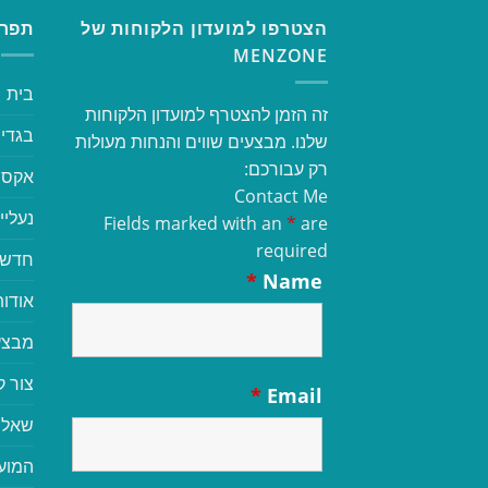
הצטרפו למועדון הלקוחות של
תפרי
MENZONE
בית
זה הזמן להצטרף למועדון הלקוחות
בגדי 
שלנו. מבצעים שווים והנחות מעולות
רק עבורכם:
אקסס
Contact Me
נעליי
Fields marked with an
*
are
required
חדשי
*
Name
אודות
מבצע
צור 
*
Email
שאלו
המוע