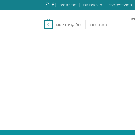
המועדפים שלי
מן העיתונות
מפורסמים
שר
התחברות
סל קניות /
0
₪
0