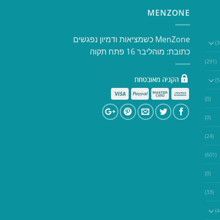
MENZONE
​​MenZone כשמציאות ודמיון נפגשים​
כתובת: מוהליבר 16 פתח תקוה
(291)
(0)
(0)
(24)
(601)
(0)
(33)