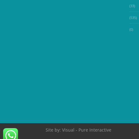
(33)
(535)
(0)
Site by:
Visual
- Pure Interactive