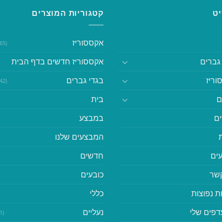
ט
קטגוריות המוצרים
אקססוריז
(365)
גברים
אקססוריז חדשים בדף הבית
וריז
בגדי גברים
(542)
ם
בית
ם
במבצע
המבצעים שלנו
ים
חדשים
קשר
כובעים
ת נפוצות
כללי
דפים שלי
נעליים
(41)