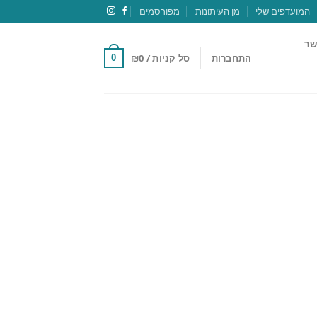
המועדפים שלי
מן העיתונות
מפורסמים
שר
התחברות
סל קניות /
0
₪
0