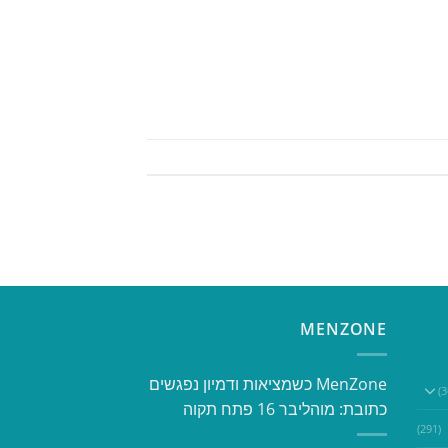
MENZONE
​​MenZone כשמציאות ודמיון נפגשים​
כתובת: מוהליבר 16 פתח תקוה
(291)