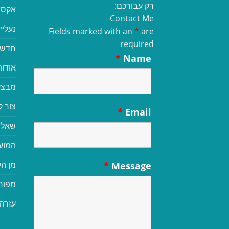
רק עבורכם:
אקסס
Contact Me
נעליי
Fields marked with an
*
are
required
חדשי
*
Name
אודות
מבצע
צור 
*
Email
שאלו
המוע
מן הע
*
Message
מפור
עזרה