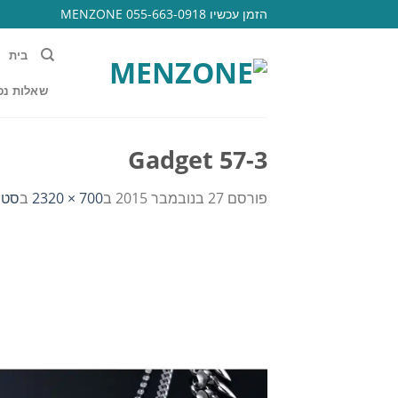
Ski
הזמן עכשיו 055-663-0918 MENZONE
t
conten
בית
שאלות נפ
Gadget 57-3
פורסם
27 בנובמבר 2015
ב
700 × 2320
ב
סט דאר