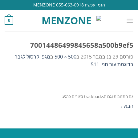
Ski
הזמן עכשיו 055-663-0918 MENZONE
t
conten
0
70014486499845658a500b9ef5
פורסם
29 בנובמבר 2015
ב
500 × 500
ב
מגפי קרסול לגבר
בדוגמת עור תנין 511
גם התגובות וגם הtrackbacks סגורים כרגע.
הבא
→