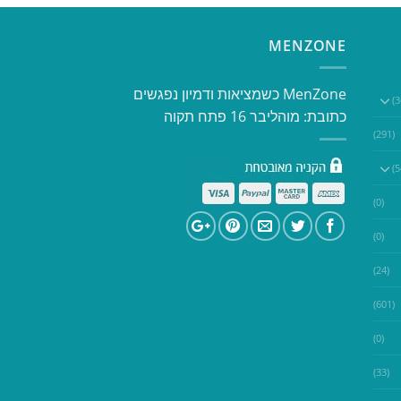
MENZONE
​​MenZone כשמציאות ודמיון נפגשים​
כתובת: מוהליבר 16 פתח תקוה
(291)
(0)
(0)
(24)
(601)
(0)
(33)