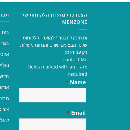
הצטרפו למועדון הלקוחות של
תפרי
MENZONE
בית
זה הזמן להצטרף למועדון הלקוחות
בגדי 
שלנו. מבצעים שווים והנחות מעולות
רק עבורכם:
אקסס
Contact Me
נעליי
Fields marked with an
*
are
required
חדשי
*
Name
אודות
מבצע
צור 
*
Email
שאלו