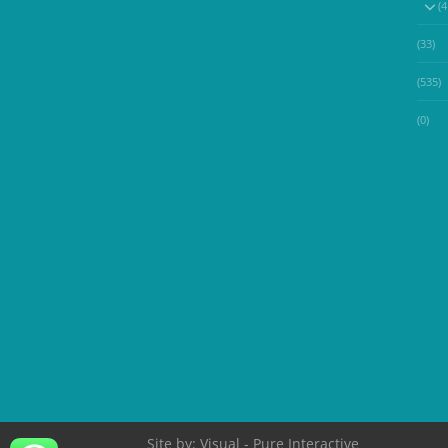
(33)
(535)
(0)
Site by:
Visual
- Pure Interactive