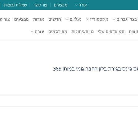
עזרה
מבצעים
צור קשר
שאלות נפוצות
בגדי גברים
אקססוריז
נעליים
חדשים
אודות
מבצעים
צור ק
וצות
המועדפים שלי
מן העיתונות
מפורסמים
עזרה
 ג'ינס בגזרת בלון רחבה גומי במותן 365