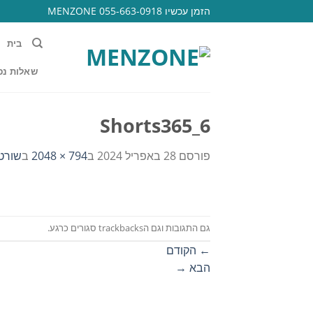
Ski
הזמן עכשיו 055-663-0918 MENZONE
t
conten
בית
שאלות נפ
Shorts365_6
פורסם
28 באפריל 2024
ב
794 × 2048
ב
שורטס
גם התגובות וגם הtrackbacks סגורים כרגע.
←
הקודם
הבא
→