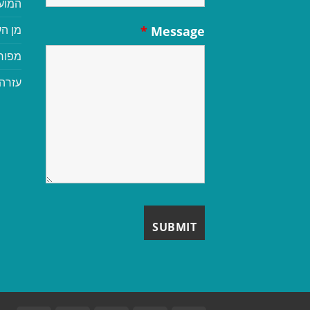
המוע
מן הע
*
Message
מפור
עזרה