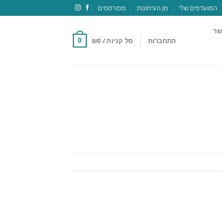
המועדפים שלי
מן העיתונות
מפורסמים
שר
התחברות
סל קניות /
0
₪
0