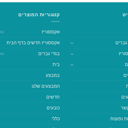
ט
קטגוריות המוצרים
אקססוריז
(365)
גברים
אקססוריז חדשים בדף הבית
וריז
בגדי גברים
(542)
ם
בית
ם
במבצע
המבצעים שלנו
ים
חדשים
קשר
כובעים
ת נפוצות
כללי