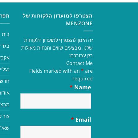
הצטרפו למועדון הלקוחות של
תפרי
MENZONE
בית
זה הזמן להצטרף למועדון הלקוחות
בגדי 
שלנו. מבצעים שווים והנחות מעולות
רק עבורכם:
אקסס
Contact Me
נעליי
Fields marked with an
*
are
required
חדשי
*
Name
אודות
מבצע
צור 
*
Email
שאלו