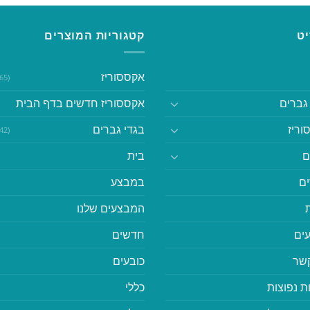
ט
קטגוריות המוצרים
אקססוריז
(365)
גברים
אקססוריז חדשים בדף הבית
וריז
בגדי גברים
(542)
ם
בית
ם
במבצע
המבצעים שלנו
ים
חדשים
קשר
כובעים
ת נפוצות
כללי