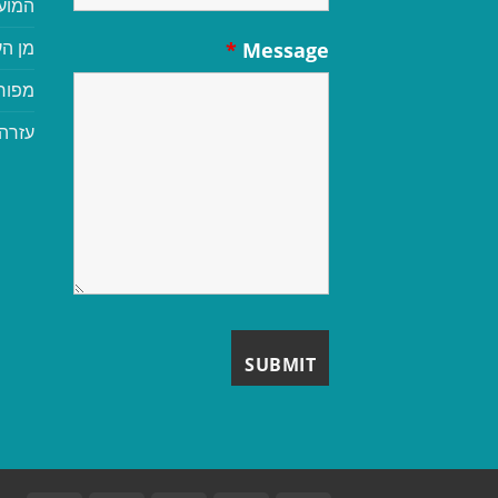
המוע
מן הע
*
Message
מפור
עזרה