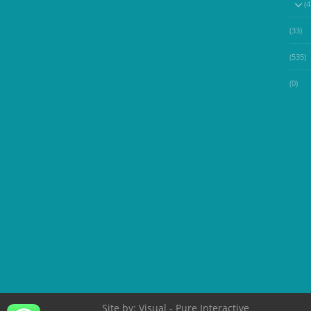
(33)
(535)
(0)
Site by:
Visual
- Pure Interactive