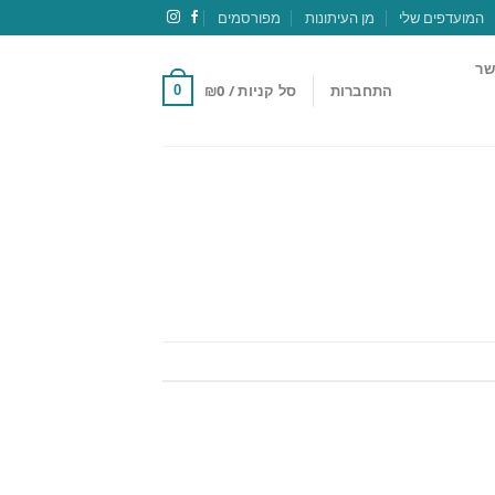
המועדפים שלי
מן העיתונות
מפורסמים
שר
התחברות
סל קניות /
0
₪
0