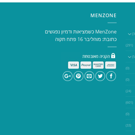
MENZONE
​​MenZone כשמציאות ודמיון נפגשים​
כתובת: מוהליבר 16 פתח תקוה
(291)
(0)
(0)
(24)
(601)
(0)
(33)