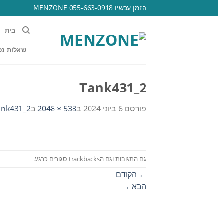
Ski
הזמן עכשיו 055-663-0918 MENZONE
t
conten
בית
שאלות נפ
Tank431_2
פורסם
6 ביוני 2024
ב
538 × 2048
ב
ank431_2
גם התגובות וגם הtrackbacks סגורים כרגע.
←
הקודם
הבא
→