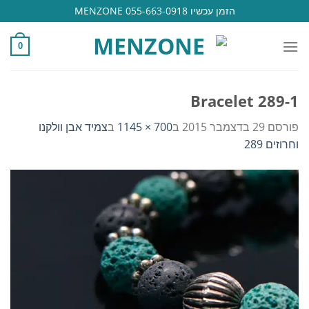
Ski
הזמן עכשיו 055-663-0918 MENZONE
t
conten
0
Bracelet 289-1
פורסם
29 בדצמבר 2015
ב
700 × 1145
ב
צמיד אבן וולקנו
וחרוזים 289