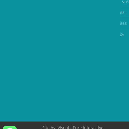
(33)
(535)
(0)
Site by:
Visual
- Pure Interactive