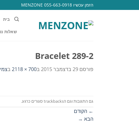
Ski
הזמן עכשיו 055-663-0918 MENZONE
t
conten
בית
שאלות נפ
Bracelet 289-2
פורסם
29 בדצמבר 2015
ב
700 × 2118
ב
צמיד 
גם התגובות וגם הtrackbacks סגורים כרגע.
←
הקודם
הבא
→