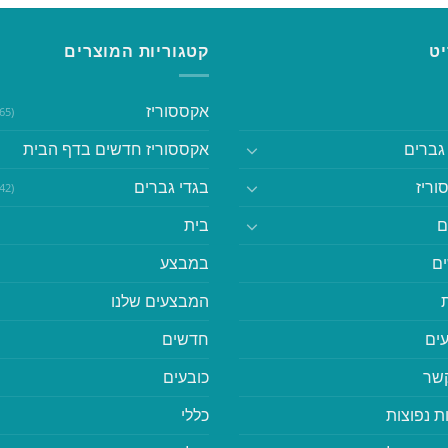
ט
קטגוריות המוצרים
אקססוריז
(365)
גברים
אקססוריז חדשים בדף הבית
וריז
בגדי גברים
(542)
ם
בית
ם
במבצע
המבצעים שלנו
ים
חדשים
קשר
כובעים
ת נפוצות
כללי