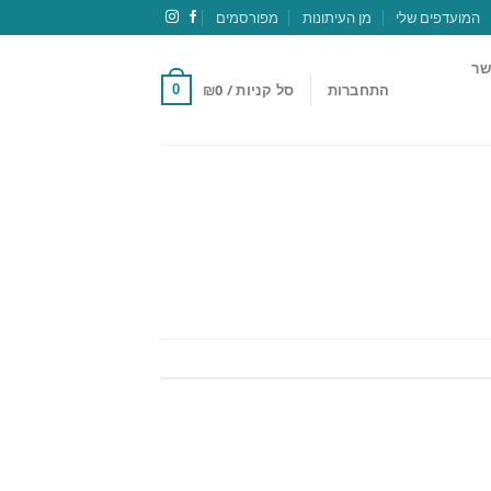
המועדפים שלי
מן העיתונות
מפורסמים
שר
התחברות
סל קניות /
0
₪
0