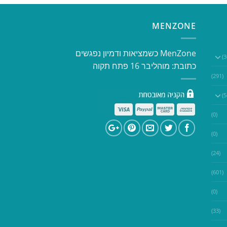
MENZONE
​​MenZone כשמציאות ודמיון נפגשים​
כתובת: מוהליבר 16 פתח תקוה
(291)
(0)
(0)
(24)
(601)
(0)
(33)