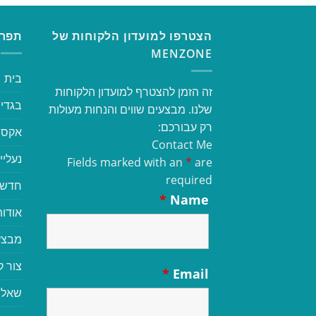
הצטרפו למועדון הלקוחות של
תפרי
MENZONE
בית
זה הזמן להצטרף למועדון הלקוחות
בגדי 
שלנו. מבצעים שווים והנחות מעולות
רק עבורכם:
אקסס
Contact Me
נעליי
Fields marked with an
*
are
required
חדשי
*
Name
אודות
מבצע
צור 
*
Email
שאלו