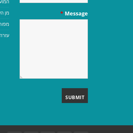
המוע
מן הע
*
Message
מפור
עזרה