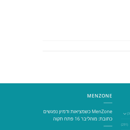
MENZONE
​​MenZone כשמציאות ודמיון נפגשים​
כתובת: מוהליבר 16 פתח תקוה
(291)