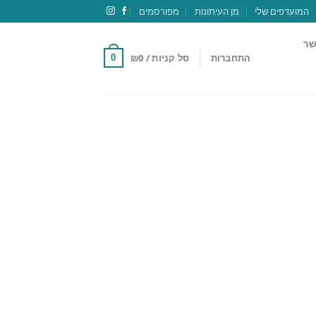
המועדפים שלי
מן העיתונות
מפורסמים
שר
התחברות
סל קניות /
0
₪
0