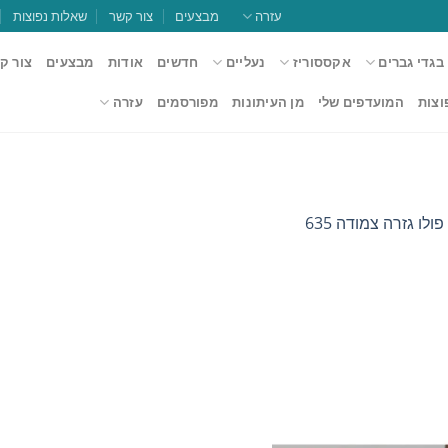
עזרה
מבצעים
צור קשר
שאלות נפוצות
בגדי גברים
אקססוריז
נעליים
חדשים
אודות
מבצעים
צור ק
וצות
המועדפים שלי
מן העיתונות
מפורסמים
עזרה
ולו גזרה צמודה 635