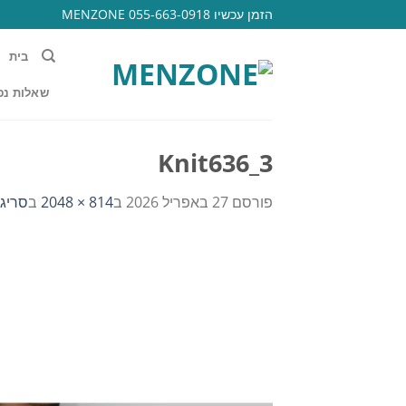
Ski
הזמן עכשיו 055-663-0918 MENZONE
t
conten
בית
שאלות נפ
Knit636_3
פורסם
27 באפריל 2026
ב
814 × 2048
ב
סריג פ