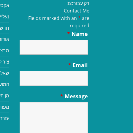
רק עבורכם:
אקסס
Contact Me
נעליי
Fields marked with an
*
are
required
חדשי
*
Name
אודות
מבצע
צור 
*
Email
שאלו
המוע
מן הע
*
Message
מפור
עזרה