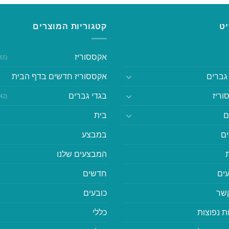
ט
קטגוריות המוצרים
אקססוריז
(365)
גברים
אקססוריז חדשים בדף הבית
וריז
בגדי גברים
(542)
ם
בית
ם
במבצע
המבצעים שלנו
ים
חדשים
קשר
כובעים
ת נפוצות
כללי