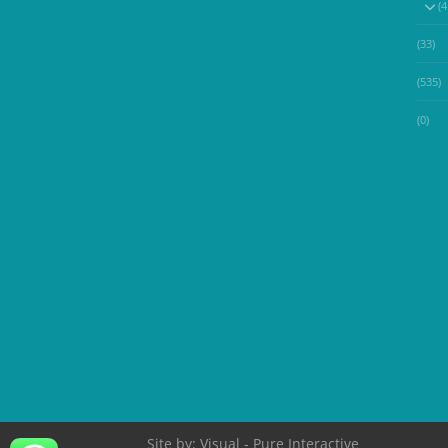
(33)
(535)
(0)
Site by:
Visual
- Pure Interactive