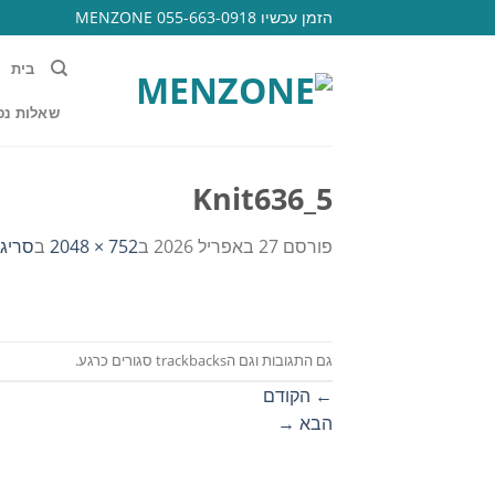
Ski
הזמן עכשיו 055-663-0918 MENZONE
t
conten
בית
שאלות נפ
Knit636_5
פורסם
27 באפריל 2026
ב
752 × 2048
ב
סריג פ
גם התגובות וגם הtrackbacks סגורים כרגע.
←
הקודם
הבא
→