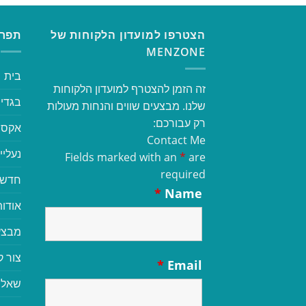
הצטרפו למועדון הלקוחות של
תפרי
MENZONE
בית
זה הזמן להצטרף למועדון הלקוחות
בגדי 
שלנו. מבצעים שווים והנחות מעולות
רק עבורכם:
אקסס
Contact Me
נעליי
Fields marked with an
*
are
required
חדשי
*
Name
אודות
מבצע
צור 
*
Email
שאלו