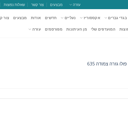
עזרה
מבצעים
צור קשר
שאלות נפוצות
בגדי גברים
אקססוריז
נעליים
חדשים
אודות
מבצעים
צור ק
וצות
המועדפים שלי
מן העיתונות
מפורסמים
עזרה
ולו גזרה צמודה 635