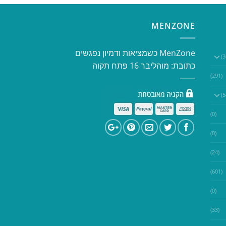
MENZONE
​​MenZone כשמציאות ודמיון נפגשים​
כתובת: מוהליבר 16 פתח תקוה
(291)
(0)
(0)
(24)
(601)
(0)
(33)