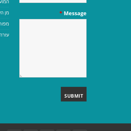
המוע
מן הע
*
Message
מפור
עזרה