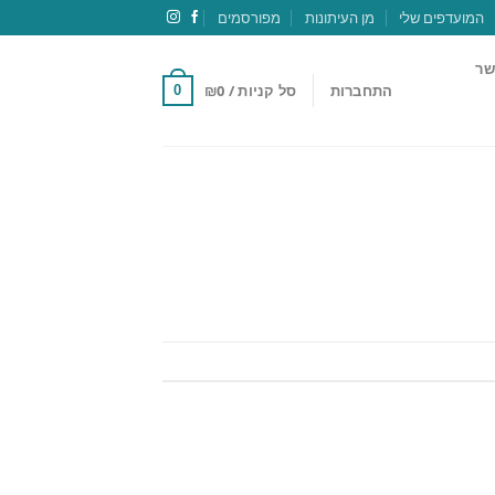
המועדפים שלי
מן העיתונות
מפורסמים
שר
התחברות
סל קניות /
0
₪
0