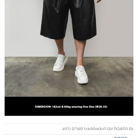
גם התגובות וגם הtrackbacks סגורים כרגע.