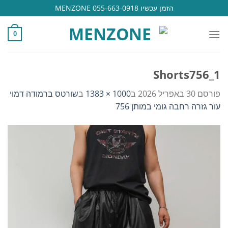
Ski
הזמן עכשיו 055-663-0918 MENZONE
t
conten
0
Shorts756_1
פורסם
30 באפריל 2026
ב
1000 × 1383
ב
שורטס ברמודה דמוי
עור גזרה רחבה גומי במותן 756