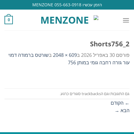
Ski
הזמן עכשיו 055-663-0918 MENZONE
t
conten
0
Shorts756_2
פורסם
30 באפריל 2026
ב
609 × 2048
ב
שורטס ברמודה דמוי
עור גזרה רחבה גומי במותן 756
גם התגובות וגם הtrackbacks סגורים כרגע.
←
הקודם
הבא
→