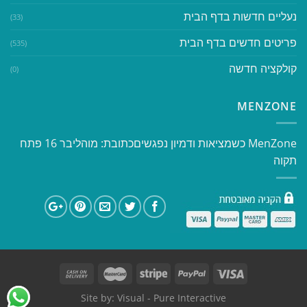
נעליים חדשות בדף הבית
(33)
פריטים חדשים בדף הבית
(535)
קולקציה חדשה
(0)
MENZONE
​​MenZone כשמציאות ודמיון נפגשים​ כתובת: מוהליבר 16 פתח
תקוה
Site by:
Visual
- Pure Interactive