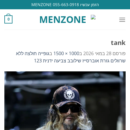
Ski
הזמן עכשיו 055-663-0918 MENZONE
t
conten
0
tank
פורסם
28 במאי 2026
ב
1000 × 1500
ב
גופייה חולצה ללא
שרוולים גזרת אוברסייז שילובב צביעה ידנית 123