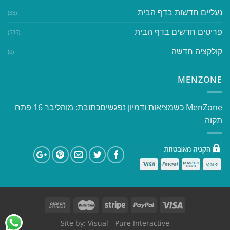
נעליים חדשות בדף הבית
(33)
פריטים חדשים בדף הבית
(535)
קולקציה חדשה
(0)
MENZONE
​​MenZone כשמציאות ודמיון נפגשים​ כתובת: מוהליבר 16 פתח
תקוה
Site by:
Visual
- Pure Interactive