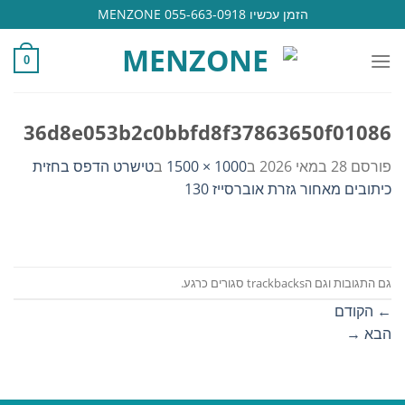
Ski
הזמן עכשיו 055-663-0918 MENZONE
t
conten
0
36d8e053b2c0bbfd8f37863650f01086
פורסם
28 במאי 2026
ב
1000 × 1500
ב
טישרט הדפס בחזית
כיתובים מאחור גזרת אוברסייז 130
גם התגובות וגם הtrackbacks סגורים כרגע.
←
הקודם
הבא
→