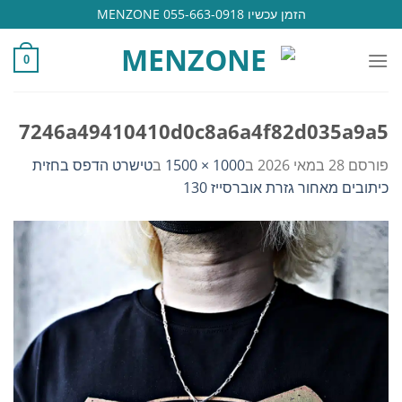
Ski
הזמן עכשיו 055-663-0918 MENZONE
t
conten
0
7246a49410410d0c8a6a4f82d035a9a5
פורסם
28 במאי 2026
ב
1000 × 1500
ב
טישרט הדפס בחזית
כיתובים מאחור גזרת אוברסייז 130