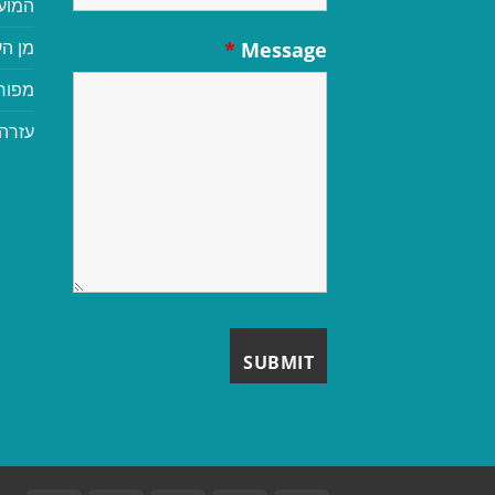
המוע
מן הע
*
Message
מפור
עזרה