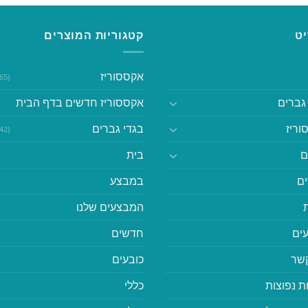
ט
קטגוריות המוצרים
אקססוריז
(365)
גברים
אקססוריז חדשים בדף הבית
וריז
בגדי גברים
(542)
ם
בית
ם
במבצע
המבצעים שלנו
ים
חדשים
קשר
כובעים
ת נפוצות
כללי