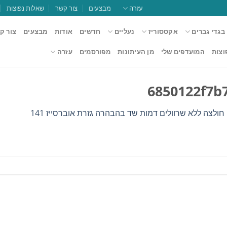
עזרה
מבצעים
צור קשר
שאלות נפוצות
בגדי גברים
אקססוריז
נעליים
חדשים
אודות
מבצעים
צור ק
וצות
המועדפים שלי
מן העיתונות
מפורסמים
עזרה
6850122f7b
 חולצה ללא שרוולים דמות שד בהבהרה גזרת אוברסייז 141