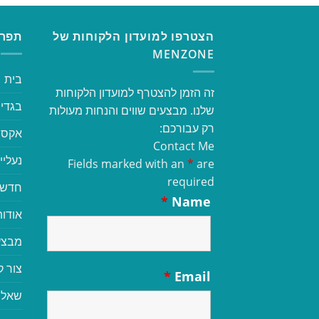
הצטרפו למועדון הלקוחות של
תפרי
MENZONE
בית
זה הזמן להצטרף למועדון הלקוחות
בגדי 
שלנו. מבצעים שווים והנחות מעולות
רק עבורכם:
אקסס
Contact Me
נעליי
Fields marked with an
*
are
required
חדשי
*
Name
אודות
מבצע
צור 
*
Email
שאלו