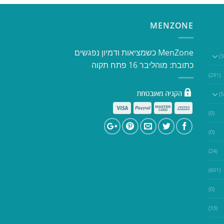
MENZONE
​​MenZone כשמציאות ודמיון נפגשים​
כתובת: מוהליבר 16 פתח תקוה
(291)
(0)
(0)
(24)
(601)
(0)
(33)