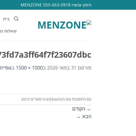
Ski
הזמן עכשיו 055-663-0918 MENZONE
t
conten
בית
שאלות נפ
73fd7a3ff64f7f23607dbc
פורסם
31 במאי 2026
ב
1000 × 1500
ב
גופייה
גם התגובות וגם הtrackbacks סגורים כרגע.
←
הקודם
הבא
→