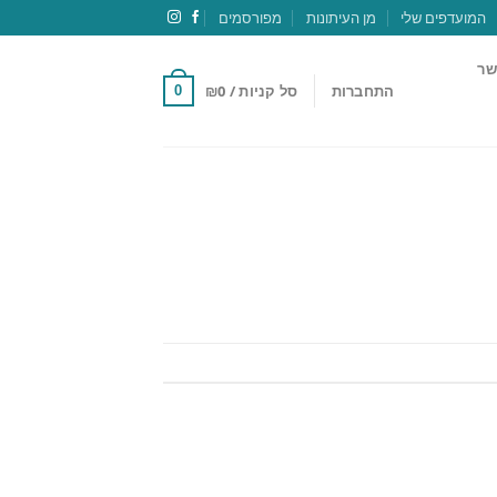
המועדפים שלי
מן העיתונות
מפורסמים
שר
התחברות
סל קניות /
0
₪
0