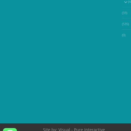
(33)
(535)
(0)
Site by:
Visual
- Pure Interactive