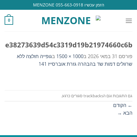
Ski
הזמן עכשיו 055-663-0918 MENZONE
t
conten
0
e38273639d54c3319d19b21974660c6b
פורסם
31 במאי 2026
ב
1000 × 1500
ב
גופייה חולצה ללא
שרוולים דמות שד בהבהרה גזרת אוברסייז 141
גם התגובות וגם הtrackbacks סגורים כרגע.
←
הקודם
הבא
→