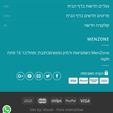
נעליים חדשות בדף הבית
(33)
פריטים חדשים בדף הבית
(535)
קולקציה חדשה
(0)
MENZONE
​​MenZone כשמציאות ודמיון נפגשים​ כתובת: מוהליבר 16 פתח
תקוה
Site by:
Visual
- Pure Interactive