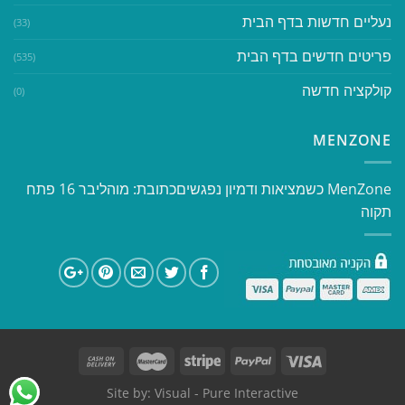
נעליים חדשות בדף הבית
(33)
פריטים חדשים בדף הבית
(535)
קולקציה חדשה
(0)
MENZONE
​​MenZone כשמציאות ודמיון נפגשים​ כתובת: מוהליבר 16 פתח
תקוה
Site by:
Visual
- Pure Interactive