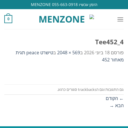
Ski
הזמן עכשיו 055-663-0918 MENZONE
t
conten
0
Tee452_4
פורסם
18 ביוני 2026
ב
569 × 2048
ב
טישרט peace תגית
מאחור 452
גם התגובות וגם הtrackbacks סגורים כרגע.
←
הקודם
הבא
→