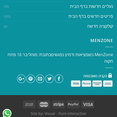
נעליים חדשות בדף הבית
(33)
פריטים חדשים בדף הבית
(535)
קולקציה חדשה
(0)
MENZONE
​​MenZone כשמציאות ודמיון נפגשים​ כתובת: מוהליבר 16 פתח
תקוה
Site by:
Visual
- Pure Interactive