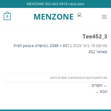
Ski
הזמן עכשיו 055-663-0918 MENZONE
t
conten
0
Tee452_3
פורסם
18 ביוני 2026
ב
601 × 2048
ב
טישרט peace תגית
מאחור 452
גם התגובות וגם הtrackbacks סגורים כרגע.
←
הקודם
הבא
→