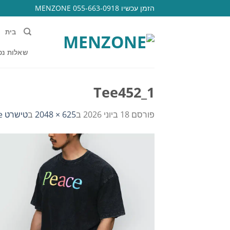
Ski
הזמן עכשיו 055-663-0918 MENZONE
t
conten
בית
שאלות נפ
Tee452_1
פורסם
18 ביוני 2026
ב
625 × 2048
ב
טישרט peace תגית מאחור 452