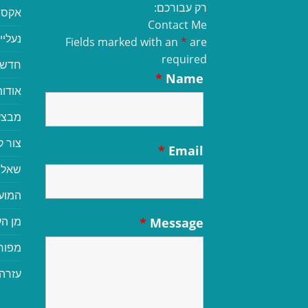
רק עבורכם:
אקסס
Contact Me
נעליי
Fields marked with an
*
are
required
חדשי
*
Name
אודות
מבצע
צור 
*
Email
שאלו
המוע
מן הע
*
Message
מפור
עזרה