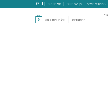
המועדפים שלי
מן העיתונות
מפורסמים
שר
התחברות
סל קניות /
0
₪
0