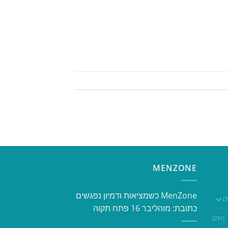
MENZONE
​​MenZone כשמציאות ודמיון נפגשים​
כתובת: מוהליבר 16 פתח תקוה
(291)