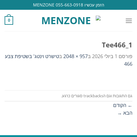
Ski
הזמן עכשיו 055-663-0918 MENZONE
t
conten
0
Tee466_1
פורסם
1 ביולי 2026
ב
957 × 2048
ב
טישרט וינטג' בשטיפת צבע
466
גם התגובות וגם הtrackbacks סגורים כרגע.
←
הקודם
הבא
→