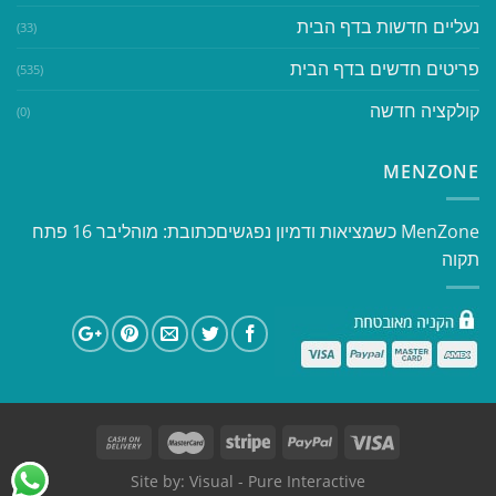
נעליים חדשות בדף הבית
(33)
פריטים חדשים בדף הבית
(535)
קולקציה חדשה
(0)
MENZONE
​​MenZone כשמציאות ודמיון נפגשים​ כתובת: מוהליבר 16 פתח
תקוה
Site by:
Visual
- Pure Interactive