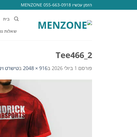
Ski
הזמן עכשיו 055-663-0918 MENZONE
t
conten
בית
שאלות נפ
Tee466_2
פורסם
1 ביולי 2026
ב
916 × 2048
ב
טישרט וינט