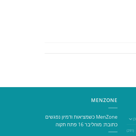
MENZONE
​​MenZone כשמציאות ודמיון נפגשים​
כתובת: מוהליבר 16 פתח תקוה
(291)