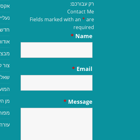
רק עבורכם:
אקסס
Contact Me
נעליי
Fields marked with an
*
are
required
חדשי
*
Name
אודות
מבצע
צור 
*
Email
שאלו
המוע
מן הע
*
Message
מפור
עזרה