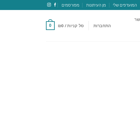
המועדפים שלי
מן העיתונות
מפורסמים
שר
התחברות
סל קניות /
0
₪
0