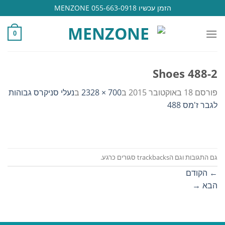
Ski
הזמן עכשיו 055-663-0918 MENZONE
t
conten
0
Shoes 488-2
פורסם
18 באוקטובר 2015
ב
700 × 2328
ב
נעלי סניקרס גבוהות
לגבר ז'מס 488
גם התגובות וגם הtrackbacks סגורים כרגע.
←
הקודם
הבא
→