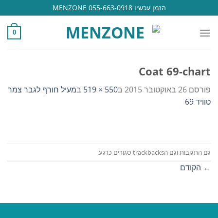
Ski
הזמן עכשיו 055-663-0918 MENZONE
t
conten
0
Coat 69-chart
פורסם
26 באוקטובר 2015
ב
550 × 519
ב
מעיל חורף לגבר צמר
טוויד 69
גם התגובות וגם הtrackbacks סגורים כרגע.
←
הקודם