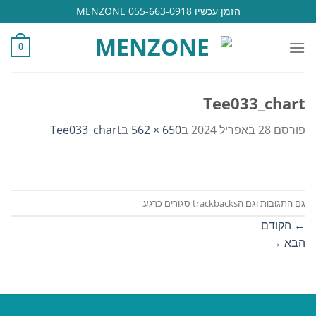
Ski
הזמן עכשיו 055-663-0918 MENZONE
t
conten
0
Tee033_chart
פורסם
28 באפריל 2024
ב
650 × 562
ב
Tee033_chart
גם התגובות וגם הtrackbacks סגורים כרגע.
←
הקודם
הבא
→