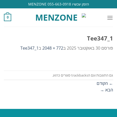
Ski
הזמן עכשיו 055-663-0918 MENZONE
t
conten
0
Tee347_1
פורסם
30 באוקטובר 2025
ב
772 × 2048
ב
Tee347_1
גם התגובות וגם הtrackbacks סגורים כרגע.
←
הקודם
הבא
→